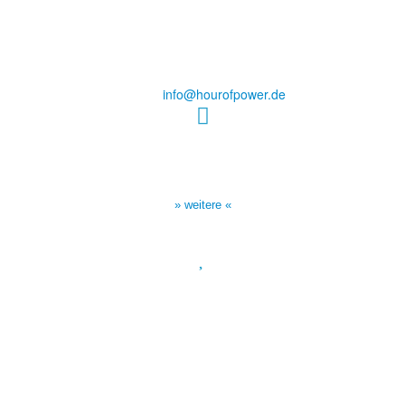
des Evangeliums e.V.
Steinerne Furt 78
D-86167 Augsburg
Tel.: (+49) 0 8 21 / 420 96 96
E-Mail:
info@hourofpower.de
Sendezeiten Hour of Power
10:30 Uhr auf TELE 5,
17:00 Uhr auf Bibel TV
» weitere «
Spendenkonto
:
Baden-Württembergische Bank
BLZ: 600 501 01
Konto: 28 94 829
IBAN: DE43600501010002894829
BIC: SOLADEST600