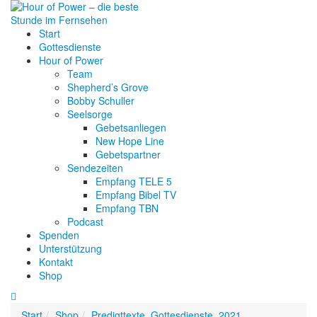
Start
Gottesdienste
Hour of Power
Team
Shepherd’s Grove
Bobby Schuller
Seelsorge
Gebetsanliegen
New Hope Line
Gebetspartner
Sendezeiten
Empfang TELE 5
Empfang Bibel TV
Empfang TBN
Podcast
Spenden
Unterstützung
Kontakt
Shop
Start
Shop
Predigttexte
,
Gottesdienste
,
2021