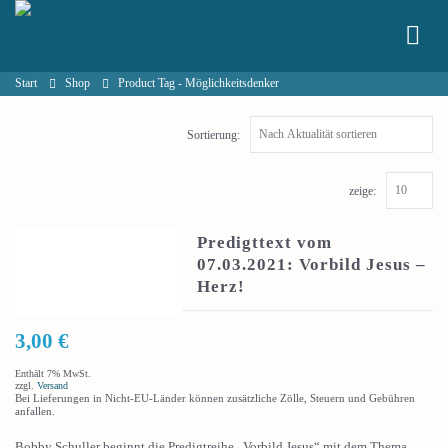
Start
Shop
Product Tag -
Möglichkeitsdenker
Sortierung:
zeige:
Predigttext vom
07.03.2021: Vorbild Jesus –
Herz!
3,00
€
Enthält 7% MwSt.
zzgl.
Versand
Bei Lieferungen in Nicht-EU-Länder können zusätzliche Zölle, Steuern und Gebühren
anfallen.
Bobby Schuller beginnt die Predigtreihe „Vorbild Jesus“ mit dem Thema