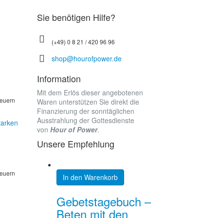
Sie benötigen Hilfe?
(+49) 0 8 21 / 420 96 96
shop@hourofpower.de
Information
Mit dem Erlös dieser angebotenen
teuern
Waren unterstützen Sie direkt die
Finanzierung der sonntäglichen
Ausstrahlung der Gottesdienste
tarken
von
Hour of Power
.
Unsere Empfehlung
teuern
In den Warenkorb
Gebetstagebuch –
Beten mit den