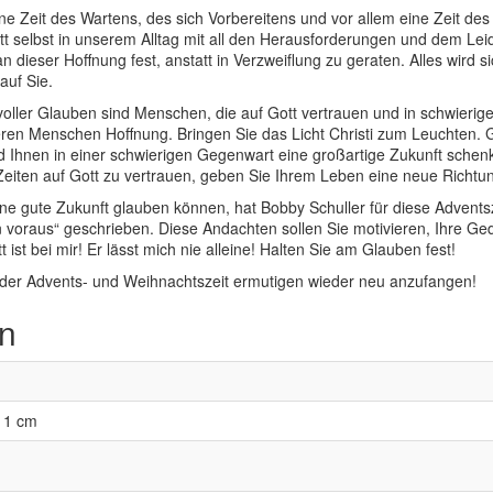
ne Zeit des Wartens, des sich Vorbereitens und vor allem eine Zeit des
tt selbst in unserem Alltag mit all den Herausforderungen und dem Lei
 dieser Hoffnung fest, anstatt in Verzweiflung zu geraten. Alles wird s
auf Sie.
oller Glauben sind Menschen, die auf Gott vertrauen und in schwierig
deren Menschen Hoffnung. Bringen Sie das Licht Christi zum Leuchten. 
ird Ihnen in einer schwierigen Gegenwart eine großartige Zukunft schen
 Zeiten auf Gott zu vertrauen, geben Sie Ihrem Leben eine neue Richtu
ine gute Zukunft glauben können, hat Bobby Schuller für diese Advents
voraus“ geschrieben. Diese Andachten sollen Sie motivieren, Ihre G
 ist bei mir! Er lässt mich nie alleine! Halten Sie am Glauben fest!
n der Advents- und Weihnachtszeit ermutigen wieder neu anzufangen!
en
× 1 cm