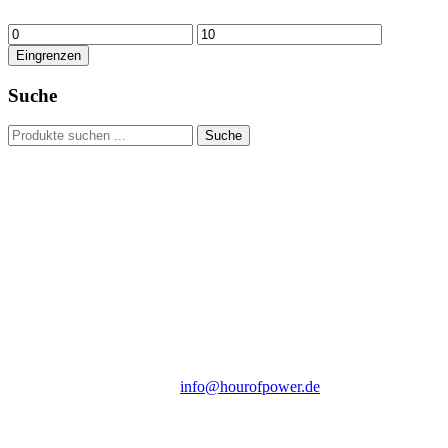
Min.
Max.
Preis
Preis
Eingrenzen
Suche
Suchen
Suche
nach:
Hour of Power Deutschland
Verein zur Förderung der Verkündigung
des Evangeliums e.V.
Steinerne Furt 78
D-86167 Augsburg
Tel.: (+49) 0 8 21 / 420 96 96
E-Mail:
info@hourofpower.de
Sendezeiten Hour of Power