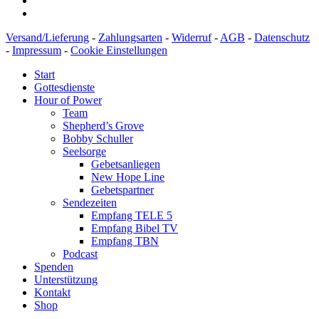
Versand/Lieferung
-
Zahlungsarten
-
Widerruf
-
AGB
-
Datenschutz
-
Impressum
-
Cookie Einstellungen
Start
Gottesdienste
Hour of Power
Team
Shepherd’s Grove
Bobby Schuller
Seelsorge
Gebetsanliegen
New Hope Line
Gebetspartner
Sendezeiten
Empfang TELE 5
Empfang Bibel TV
Empfang TBN
Podcast
Spenden
Unterstützung
Kontakt
Shop