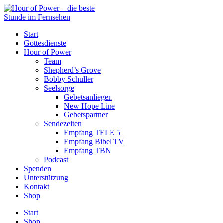
Start
Gottesdienste
Hour of Power
Team
Shepherd’s Grove
Bobby Schuller
Seelsorge
Gebetsanliegen
New Hope Line
Gebetspartner
Sendezeiten
Empfang TELE 5
Empfang Bibel TV
Empfang TBN
Podcast
Spenden
Unterstützung
Kontakt
Shop
Start
Shop