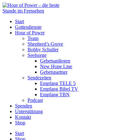
Start
Gottesdienste
Hour of Power
Team
Shepherd’s Grove
Bobby Schuller
Seelsorge
Gebetsanliegen
New Hope Line
Gebetspartner
Sendezeiten
Empfang TELE 5
Empfang Bibel TV
Empfang TBN
Podcast
Spenden
Unterstützung
Kontakt
Shop
Start
Shop