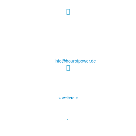
Hour of Power Deutschland
Verein zur Förderung der Verkündigung
des Evangeliums e.V.
Steinerne Furt 78
D-86167 Augsburg
Tel.: (+49) 0 8 21 / 420 96 96
E-Mail:
info@hourofpower.de
Sendezeiten Hour of Power
10:30 Uhr auf TELE 5,
17:00 Uhr auf Bibel TV
» weitere «
Spendenkonto
:
Baden-Württembergische Bank