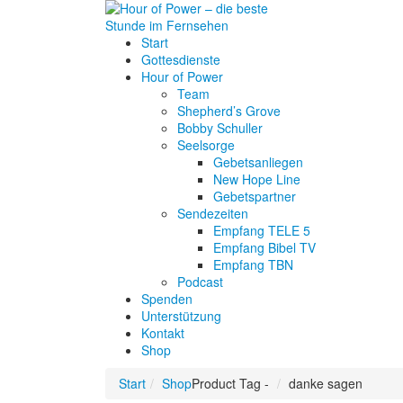
Start
Gottesdienste
Hour of Power
Team
Shepherd’s Grove
Bobby Schuller
Seelsorge
Gebetsanliegen
New Hope Line
Gebetspartner
Sendezeiten
Empfang TELE 5
Empfang Bibel TV
Empfang TBN
Podcast
Spenden
Unterstützung
Kontakt
Shop
Start
Shop
Product Tag -
danke sagen