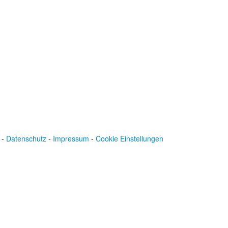
BLZ: 600 501 01
Konto: 28 94 829
IBAN: DE43600501010002894829
BIC: SOLADEST600
-
Datenschutz
-
Impressum
-
Cookie Einstellungen