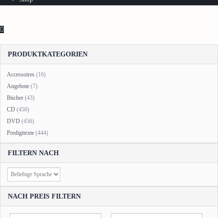
PRODUKTKATEGORIEN
Accessoires
(16)
Angebote
(7)
Bücher
(43)
CD
(450)
DVD
(456)
Predigttexte
(444)
FILTERN NACH
NACH PREIS FILTERN
Min.
Max.