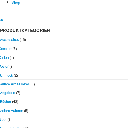
Shop
PRODUKTKATEGORIEN
Accessoires
(16)
Geschirr
(5)
Karten
(1)
Poster
(3)
Schmuck
(2)
weitere Accessoires
(3)
Angebote
(7)
Bücher
(43)
Andere Autoren
(5)
Bibel
(1)