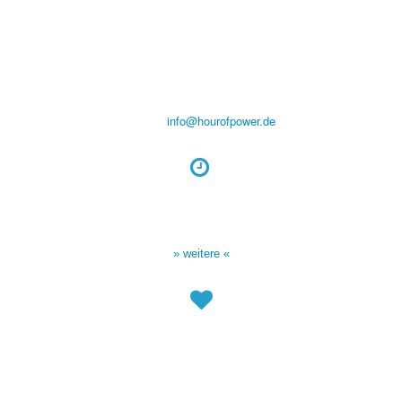
Hour of Power Deutschland
Verein zur Förderung der Verkündigung
des Evangeliums e.V.
Steinerne Furt 78
D-86167 Augsburg
Tel.: (+49) 0 8 21 / 420 96 96
E-Mail:
info@hourofpower.de
Sendezeiten Hour of Power
10:30 Uhr auf TELE 5,
17:00 Uhr auf Bibel TV
» weitere «
Spendenkonto
:
Baden-Württembergische Bank
BLZ: 600 501 01
Konto: 28 94 829
IBAN: DE43600501010002894829