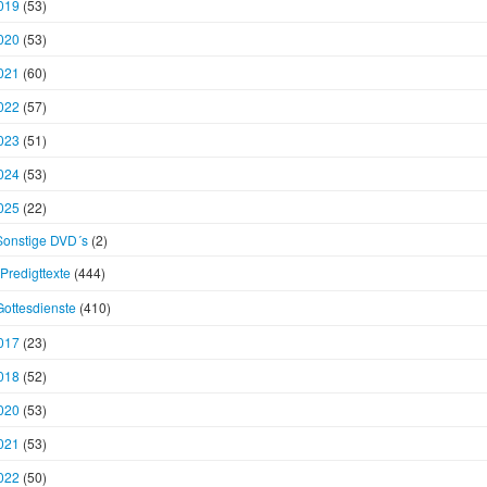
019
(53)
020
(53)
021
(60)
022
(57)
023
(51)
024
(53)
025
(22)
Sonstige DVD´s
(2)
Predigttexte
(444)
Gottesdienste
(410)
017
(23)
018
(52)
020
(53)
021
(53)
022
(50)