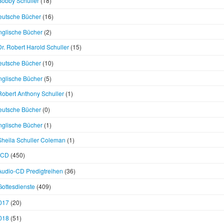
Bobby Schuller
(18)
eutsche Bücher
(16)
nglische Bücher
(2)
Dr. Robert Harold Schuller
(15)
eutsche Bücher
(10)
nglische Bücher
(5)
Robert Anthony Schuller
(1)
eutsche Bücher
(0)
nglische Bücher
(1)
Sheila Schuller Coleman
(1)
CD
(450)
Audio-CD Predigtreihen
(36)
Gottesdienste
(409)
017
(20)
018
(51)