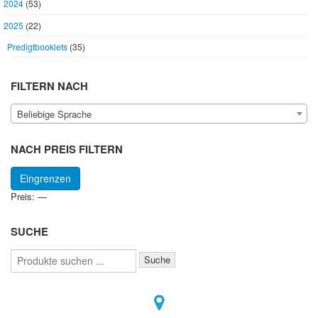
2024
(53)
2025
(22)
Predigtbooklets
(35)
FILTERN NACH
Beliebige Sprache
NACH PREIS FILTERN
Min.
Max.
Eingrenzen
Preis
Preis
Preis:
—
SUCHE
Suchen
Suche
nach: