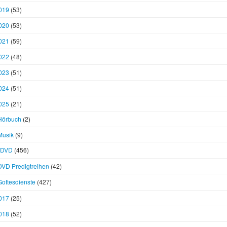
019
(53)
020
(53)
021
(59)
022
(48)
023
(51)
024
(51)
025
(21)
Hörbuch
(2)
Musik
(9)
DVD
(456)
DVD Predigtreihen
(42)
Gottesdienste
(427)
017
(25)
018
(52)