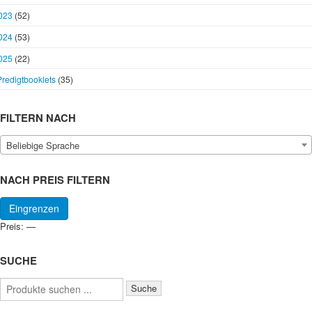
023
(52)
024
(53)
025
(22)
Predigtbooklets
(35)
FILTERN NACH
Beliebige Sprache
NACH PREIS FILTERN
Min.
Max.
Eingrenzen
Preis
Preis
Preis:
—
SUCHE
Suchen
Suche
nach: