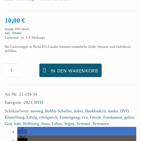
10,00
€
Enthält 19% MwSt.
zzgl.
Versand
Lieferzeit: ca. 3-4 Werktage
Bei Lieferungen in Nicht-EU-Länder können zusätzliche Zölle, Steuern und Gebühren
anfallen.
IN DEN WARENKORB
Art.-Nr.:
21-239-34
Kategorie:
2021
,
DVD
Schlüsselwort:
ausweg
,
Bobby Schuller
,
dabei
,
Dankbarkeit
,
danke
,
DVD
,
Einstellung
,
Erfolg
,
erfolgreich
,
Ermutigung
,
eva
,
Freude
,
Fundament
,
gebot
,
Gott
,
halt
,
Hoffnung
,
Jesus
,
Leben
,
Segen
,
Vertraue
,
Vertrauen