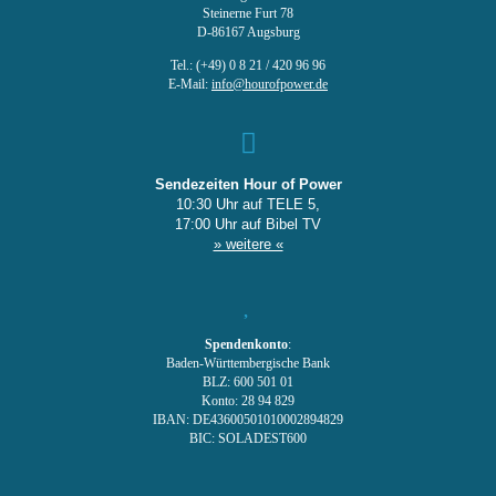
Steinerne Furt 78
D-86167 Augsburg
Tel.: (+49) 0 8 21 / 420 96 96
E-Mail:
info@hourofpower.de
Sendezeiten Hour of Power
10:30 Uhr auf TELE 5,
17:00 Uhr auf Bibel TV
» weitere «
Spendenkonto
:
Baden-Württembergische Bank
BLZ: 600 501 01
Konto: 28 94 829
IBAN: DE43600501010002894829
BIC: SOLADEST600