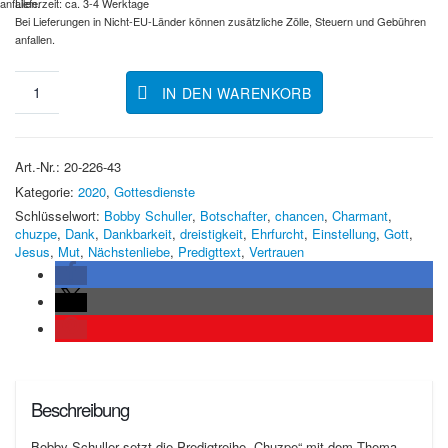
Lieferzeit: ca. 3-4 Werktage
anfallen.
Bei Lieferungen in Nicht-EU-Länder können zusätzliche Zölle, Steuern und Gebühren
anfallen.
IN DEN WARENKORB
Art.-Nr.:
20-226-43
Kategorie:
2020
,
Gottesdienste
Schlüsselwort:
Bobby Schuller
,
Botschafter
,
chancen
,
Charmant
,
chuzpe
,
Dank
,
Dankbarkeit
,
dreistigkeit
,
Ehrfurcht
,
Einstellung
,
Gott
,
Jesus
,
Mut
,
Nächstenliebe
,
Predigttext
,
Vertrauen
Beschreibung
Bobby Schuller setzt die Predigtreihe „Chuzpe“ mit dem Thema