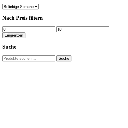
Nach Preis filtern
Min.
Max.
Preis
Preis
Eingrenzen
Suche
Suchen
Suche
nach:
Hour of Power Deutschland
Verein zur Förderung der Verkündigung
des Evangeliums e.V.
Steinerne Furt 78
D-86167 Augsburg
Tel.: (+49) 0 8 21 / 420 96 96