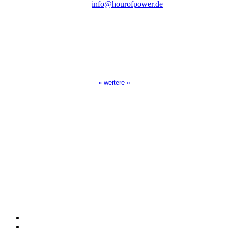
E-Mail:
info@hourofpower.de
Sendezeiten Hour of Power
10:30 Uhr auf TELE 5,
17:00 Uhr auf Bibel TV
» weitere «
Spendenkonto
:
Baden-Württembergische Bank
BLZ: 600 501 01
Konto: 28 94 829
IBAN: DE43600501010002894829
BIC: SOLADEST600