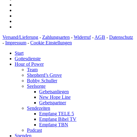
Versand/Lieferung
-
Zahlungsarten
-
Widerruf
-
AGB
-
Datenschutz
-
Impressum
-
Cookie Einstellungen
Start
Gottesdienste
Hour of Power
Team
Shepherd’s Grove
Bobby Schuller
Seelsorge
Gebetsanliegen
New Hope Line
Gebetspartner
Sendezeiten
Empfang TELE 5
Empfang Bibel TV
Empfang TBN
Podcast
Spenden