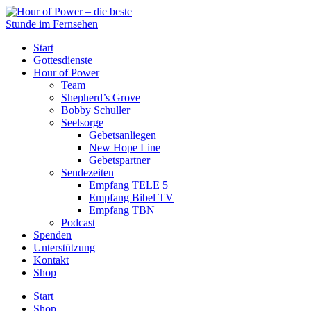
Start
Gottesdienste
Hour of Power
Team
Shepherd’s Grove
Bobby Schuller
Seelsorge
Gebetsanliegen
New Hope Line
Gebetspartner
Sendezeiten
Empfang TELE 5
Empfang Bibel TV
Empfang TBN
Podcast
Spenden
Unterstützung
Kontakt
Shop
Start
Shop