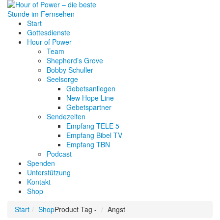
Start
Gottesdienste
Hour of Power
Team
Shepherd’s Grove
Bobby Schuller
Seelsorge
Gebetsanliegen
New Hope Line
Gebetspartner
Sendezeiten
Empfang TELE 5
Empfang Bibel TV
Empfang TBN
Podcast
Spenden
Unterstützung
Kontakt
Shop
Start
Shop
Product Tag -
Angst