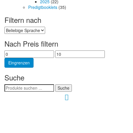
2025
(22)
Predigtbooklets
(35)
Filtern nach
Nach Preis filtern
Min.
Max.
Preis
Preis
Eingrenzen
Suche
Suchen
Suche
nach:
Hour of Power Deutschland
Verein zur Förderung der Verkündigung
des Evangeliums e.V.
Steinerne Furt 78
D-86167 Augsburg