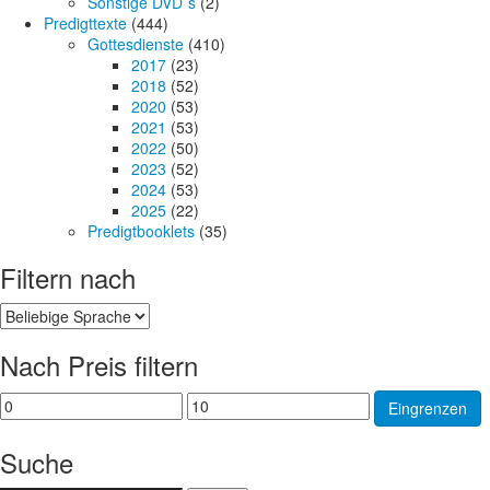
Sonstige DVD´s
(2)
Predigttexte
(444)
Gottesdienste
(410)
2017
(23)
2018
(52)
2020
(53)
2021
(53)
2022
(50)
2023
(52)
2024
(53)
2025
(22)
Predigtbooklets
(35)
Filtern nach
Nach Preis filtern
Min.
Max.
Eingrenzen
Preis
Preis
Suche