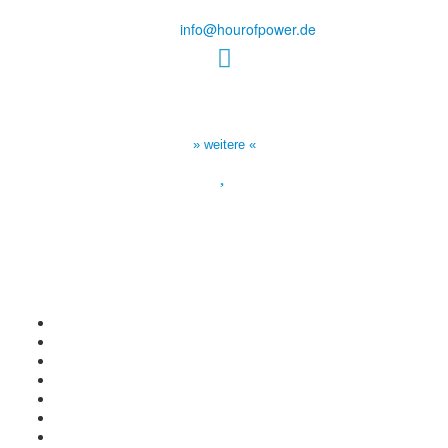
Tel.: (+49) 0 8 21 / 420 96 96
E-Mail:
info@hourofpower.de
Sendezeiten Hour of Power
10:30 Uhr auf TELE 5,
17:00 Uhr auf Bibel TV
» weitere «
Spendenkonto
:
Baden-Württembergische Bank
BLZ: 600 501 01
Konto: 28 94 829
IBAN: DE43600501010002894829
BIC: SOLADEST600