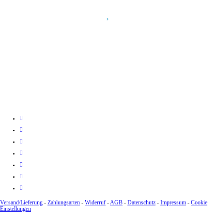
Spendenkonto
:
Baden-Württembergische Bank
BLZ: 600 501 01
Konto: 28 94 829
IBAN: DE43600501010002894829
BIC: SOLADEST600
Versand/Lieferung
-
Zahlungsarten
-
Widerruf
-
AGB
-
Datenschutz
-
Impressum
-
Cookie
Einstellungen