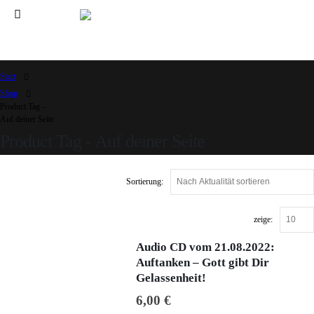
Start
Shop
Product Tag -
Auf deiner Seite
Product Tag - Auf deiner Seite
Sortierung:
zeige:
Audio CD vom 21.08.2022:
Auftanken – Gott gibt Dir
Gelassenheit!
6,00
€