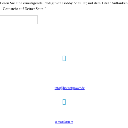
Lesen Sie eine ermutigende Predigt von Bobby Schuller, mit dem Titel “Auftanken
– Gott steht auf Deiner Seite!”.
In den Warenkorb
Hour of Power Deutschland
Verein zur Förderung der Verkündigung
des Evangeliums e.V.
Steinerne Furt 78
D-86167 Augsburg
Tel.: (+49) 0 8 21 / 420 96 96
E-Mail:
info@hourofpower.de
Sendezeiten Hour of Power
10:30 Uhr auf TELE 5,
17:00 Uhr auf Bibel TV
» weitere «