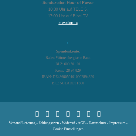
Sendezeiten Hour of Power
10:30 Uhr auf TELE 5,
17:00 Uhr auf Bibel TV
» weitere «
Spendenkonto
:
Baden-Württembergische Bank
BLZ: 600 501 01
Konto: 28 94 829
IBAN: DE43600501010002894829
BIC: SOLADEST600
Versand/Lieferung
-
Zahlungsarten
-
Widerruf
-
AGB
-
Datenschutz
-
Impressum
-
Cookie Einstellungen