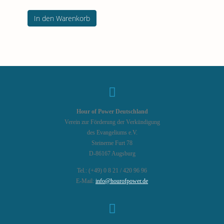
In den Warenkorb
Hour of Power Deutschland
Verein zur Förderung der Verkündigung
des Evangeliums e.V.
Steinerne Furt 78
D-86167 Augsburg
Tel.: (+49) 0 8 21 / 420 96 96
E-Mail:
info@hourofpower.de