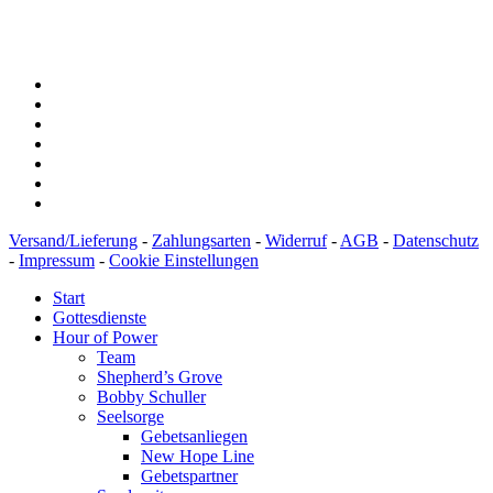
BIC: SOLADEST600
Versand/Lieferung
-
Zahlungsarten
-
Widerruf
-
AGB
-
Datenschutz
-
Impressum
-
Cookie Einstellungen
Start
Gottesdienste
Hour of Power
Team
Shepherd’s Grove
Bobby Schuller
Seelsorge
Gebetsanliegen
New Hope Line
Gebetspartner