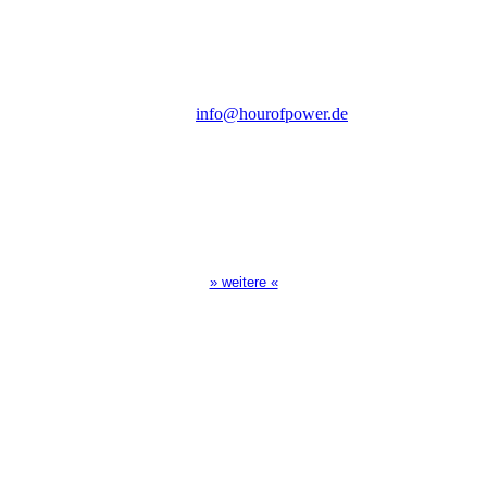
Steinerne Furt 78
D-86167 Augsburg
Tel.: (+49) 0 8 21 / 420 96 96
E-Mail:
info@hourofpower.de
Sendezeiten Hour of Power
10:30 Uhr auf TELE 5,
17:00 Uhr auf Bibel TV
» weitere «
Spendenkonto
:
Baden-Württembergische Bank
BLZ: 600 501 01
Konto: 28 94 829
IBAN: DE43600501010002894829