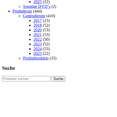
2025
(22)
Sonstige DVD´s
(2)
Predigttexte
(444)
Gottesdienste
(410)
2017
(23)
2018
(52)
2020
(53)
2021
(53)
2022
(50)
2023
(52)
2024
(53)
2025
(22)
Predigtbooklets
(35)
Suche
Suchen
Suche
nach:
Hour of Power Deutschland
Verein zur Förderung der Verkündigung
des Evangeliums e.V.