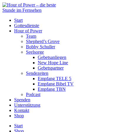
Start
Gottesdienste
Hour of Power
Team
Shepherd’s Grove
Bobby Schuller
Seelsorge
Gebetsanliegen
New Hope Line
Gebetspartner
Sendezeiten
Empfang TELE 5
Empfang Bibel TV
Empfang TBN
Podcast
Spenden
Unterstützung
Kontakt
Shop
Start
Shop