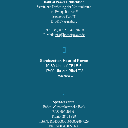
Hour of Power Deutschland
Verein zur Förderung der Verkündigung
des Evangeliums e.V.
Steinerne Furt 78
D-86167 Augsburg
Tel.: (+49) 0 8 21 / 420 96 96
E-Mail:
info@hourofpower.de
Sendezeiten Hour of Power
10:30 Uhr auf TELE 5,
17:00 Uhr auf Bibel TV
» weitere «
Spendenkonto
:
Baden-Württembergische Bank
BLZ: 600 501 01
Konto: 28 94 829
IBAN: DE43600501010002894829
BIC: SOLADEST600