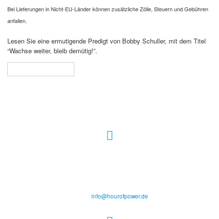
Bei Lieferungen in Nicht-EU-Länder können zusätzliche Zölle, Steuern und Gebühren
anfallen.
Lesen Sie eine ermutigende Predigt von Bobby Schuller, mit dem Titel
“Wachse weiter, bleib demütig!”.
In den Warenkorb
Hour of Power Deutschland
Verein zur Förderung der Verkündigung
des Evangeliums e.V.
Steinerne Furt 78
D-86167 Augsburg
Tel.: (+49) 0 8 21 / 420 96 96
E-Mail:
info@hourofpower.de