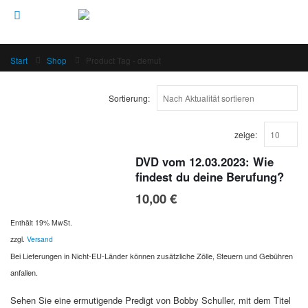
Start
Shop
Product Tag -
demut
Sortierung:
zeige:
DVD vom 12.03.2023: Wie
findest du deine Berufung?
10,00
€
Enthält 19% MwSt.
zzgl.
Versand
Bei Lieferungen in Nicht-EU-Länder können zusätzliche Zölle, Steuern und Gebühren
anfallen.
Sehen Sie eine ermutigende Predigt von Bobby Schuller, mit dem Titel