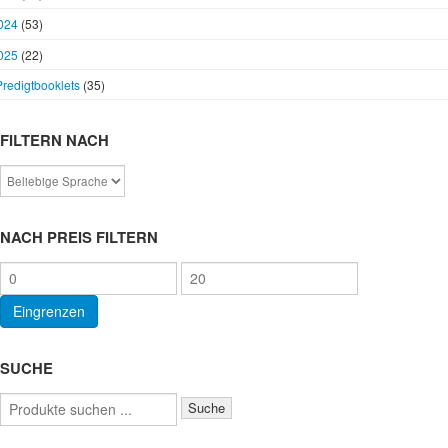
024
(53)
025
(22)
Predigtbooklets
(35)
FILTERN NACH
NACH PREIS FILTERN
Min.
Max.
Preis
Preis
Eingrenzen
SUCHE
Suchen
Suche
nach: