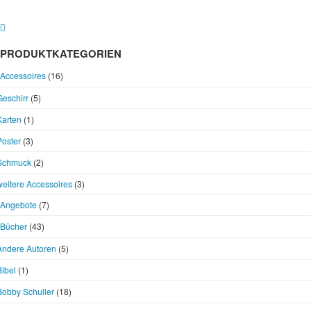
PRODUKTKATEGORIEN
Accessoires
(16)
Geschirr
(5)
Karten
(1)
Poster
(3)
Schmuck
(2)
weitere Accessoires
(3)
Angebote
(7)
Bücher
(43)
Andere Autoren
(5)
Bibel
(1)
Bobby Schuller
(18)