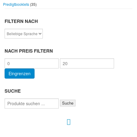
Predigtbooklets
(35)
FILTERN NACH
NACH PREIS FILTERN
Min.
Max.
Preis
Preis
Eingrenzen
SUCHE
Suchen
Suche
nach:
Hour of Power Deutschland