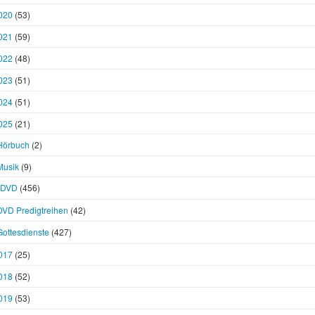
020
(53)
021
(59)
022
(48)
023
(51)
024
(51)
025
(21)
Hörbuch
(2)
Musik
(9)
DVD
(456)
DVD Predigtreihen
(42)
Gottesdienste
(427)
017
(25)
018
(52)
019
(53)