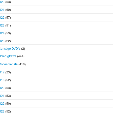
020
(53)
021
(60)
022
(57)
023
(51)
024
(53)
025
(22)
Sonstige DVD´s
(2)
Predigttexte
(444)
Gottesdienste
(410)
017
(23)
018
(52)
020
(53)
021
(53)
022
(50)
023
(52)