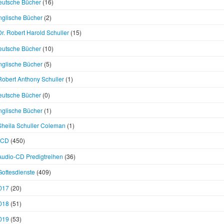
eutsche Bücher
(16)
nglische Bücher
(2)
Dr. Robert Harold Schuller
(15)
eutsche Bücher
(10)
nglische Bücher
(5)
Robert Anthony Schuller
(1)
eutsche Bücher
(0)
nglische Bücher
(1)
Sheila Schuller Coleman
(1)
CD
(450)
Audio-CD Predigtreihen
(36)
Gottesdienste
(409)
017
(20)
018
(51)
019
(53)