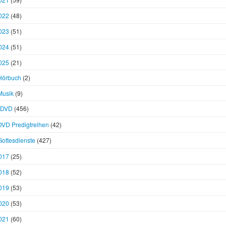
022
(48)
023
(51)
024
(51)
025
(21)
Hörbuch
(2)
Musik
(9)
DVD
(456)
DVD Predigtreihen
(42)
Gottesdienste
(427)
017
(25)
018
(52)
019
(53)
020
(53)
021
(60)