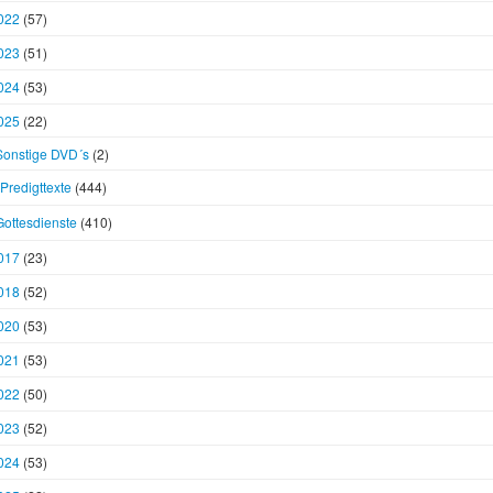
022
(57)
023
(51)
024
(53)
025
(22)
Sonstige DVD´s
(2)
Predigttexte
(444)
Gottesdienste
(410)
017
(23)
018
(52)
020
(53)
021
(53)
022
(50)
023
(52)
024
(53)