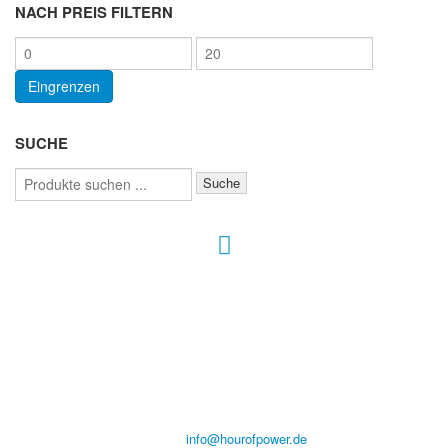
NACH PREIS FILTERN
Min.
Max.
Preis
Preis
Eingrenzen
SUCHE
Suchen
Suche
nach:
Hour of Power Deutschland
Verein zur Förderung der Verkündigung
des Evangeliums e.V.
Steinerne Furt 78
D-86167 Augsburg
Tel.: (+49) 0 8 21 / 420 96 96
E-Mail:
info@hourofpower.de