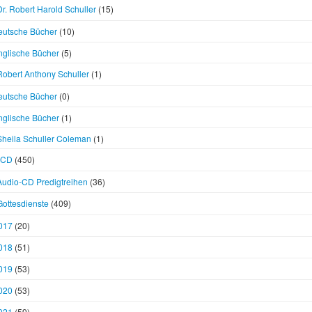
Dr. Robert Harold Schuller
(15)
eutsche Bücher
(10)
nglische Bücher
(5)
Robert Anthony Schuller
(1)
eutsche Bücher
(0)
nglische Bücher
(1)
Sheila Schuller Coleman
(1)
CD
(450)
Audio-CD Predigtreihen
(36)
Gottesdienste
(409)
017
(20)
018
(51)
019
(53)
020
(53)
021
(59)