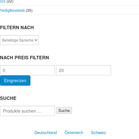
025
(22)
Predigtbooklets
(35)
FILTERN NACH
NACH PREIS FILTERN
Min.
Max.
Preis
Preis
Eingrenzen
SUCHE
Suchen
Suche
nach:
Deutschland
Österreich
Schweiz