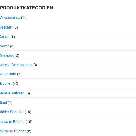
PRODUKTKATEGORIEN
Accessoires
(16)
Geschirr
(5)
Karten
(1)
Poster
(3)
Schmuck
(2)
weitere Accessoires
(3)
Angebote
(7)
Bücher
(43)
Andere Autoren
(5)
Bibel
(1)
Bobby Schuller
(18)
eutsche Bücher
(16)
nglische Bücher
(2)