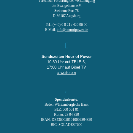
Verein zur Förderung der Verkündigung
des Evangeliums e.V.
Steinerne Furt 78
D-86167 Augsburg
Tel.: (+49) 0 8 21 / 420 96 96
E-Mail:
info@hourofpower.de
Sendezeiten Hour of Power
10:30 Uhr auf TELE 5,
17:00 Uhr auf Bibel TV
» weitere «
Spendenkonto
:
Baden-Württembergische Bank
BLZ: 600 501 01
Konto: 28 94 829
IBAN: DE43600501010002894829
BIC: SOLADEST600