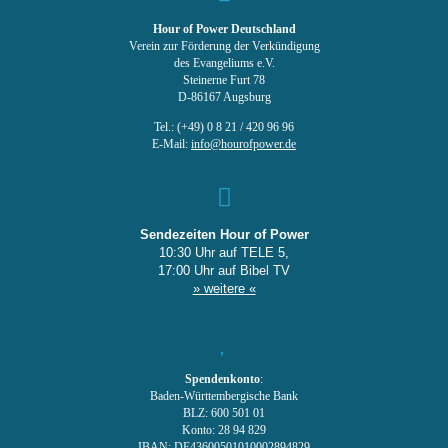
Hour of Power Deutschland
Verein zur Förderung der Verkündigung
des Evangeliums e.V.
Steinerne Furt 78
D-86167 Augsburg
Tel.: (+49) 0 8 21 / 420 96 96
E-Mail:
info@hourofpower.de
Sendezeiten Hour of Power
10:30 Uhr auf TELE 5,
17:00 Uhr auf Bibel TV
» weitere «
Spendenkonto
:
Baden-Württembergische Bank
BLZ: 600 501 01
Konto: 28 94 829
IBAN: DE43600501010002894829