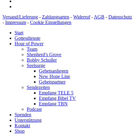
Versand/Lieferung
-
Zahlungsarten
-
Widerruf
-
AGB
-
Datenschutz
-
Impressum
-
Cookie Einstellungen
Start
Gottesdienste
Hour of Power
Team
Shepherd’s Grove
Bobby Schuller
Seelsorge
Gebetsanliegen
New Hope Line
Gebetspartner
Sendezeiten
Empfang TELE 5
Empfang Bibel TV
Empfang TBN
Podcast
Spenden
Unterstützung
Kontakt
Shop