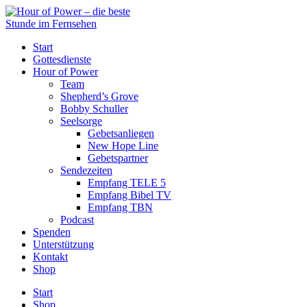
Start
Gottesdienste
Hour of Power
Team
Shepherd’s Grove
Bobby Schuller
Seelsorge
Gebetsanliegen
New Hope Line
Gebetspartner
Sendezeiten
Empfang TELE 5
Empfang Bibel TV
Empfang TBN
Podcast
Spenden
Unterstützung
Kontakt
Shop
Start
Shop