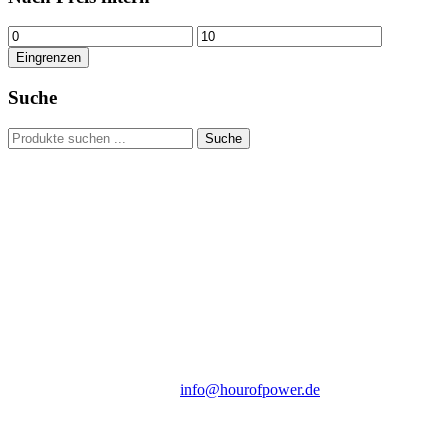
Min.
Max.
Preis
Preis
Eingrenzen
Suche
Suchen
Suche
nach:
Hour of Power Deutschland
Verein zur Förderung der Verkündigung
des Evangeliums e.V.
Steinerne Furt 78
D-86167 Augsburg
Tel.: (+49) 0 8 21 / 420 96 96
E-Mail:
info@hourofpower.de
Sendezeiten Hour of Power