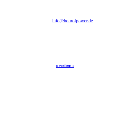
D-86167 Augsburg
Tel.: (+49) 0 8 21 / 420 96 96
E-Mail:
info@hourofpower.de
Sendezeiten Hour of Power
10:30 Uhr auf TELE 5,
17:00 Uhr auf Bibel TV
» weitere «
Spendenkonto
:
Baden-Württembergische Bank
BLZ: 600 501 01
Konto: 28 94 829
IBAN: DE43600501010002894829
BIC: SOLADEST600