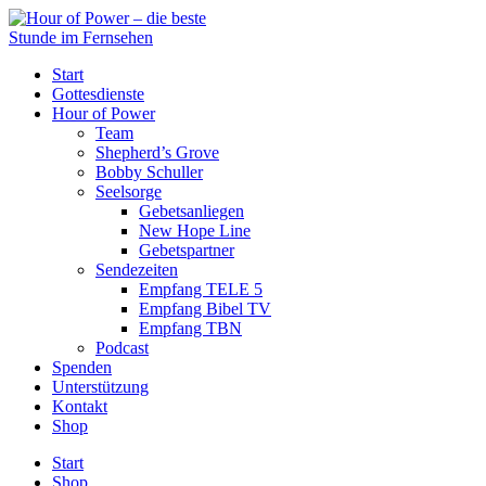
Start
Gottesdienste
Hour of Power
Team
Shepherd’s Grove
Bobby Schuller
Seelsorge
Gebetsanliegen
New Hope Line
Gebetspartner
Sendezeiten
Empfang TELE 5
Empfang Bibel TV
Empfang TBN
Podcast
Spenden
Unterstützung
Kontakt
Shop
Start
Shop