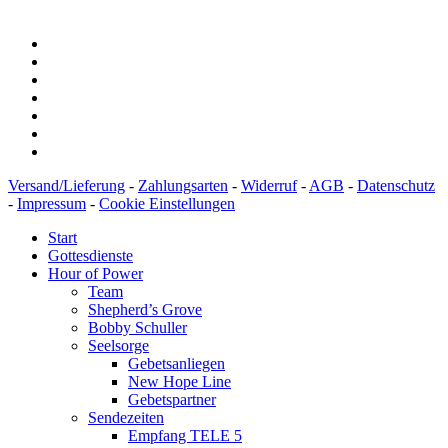
Versand/Lieferung
-
Zahlungsarten
-
Widerruf
-
AGB
-
Datenschutz
-
Impressum
-
Cookie Einstellungen
Start
Gottesdienste
Hour of Power
Team
Shepherd’s Grove
Bobby Schuller
Seelsorge
Gebetsanliegen
New Hope Line
Gebetspartner
Sendezeiten
Empfang TELE 5