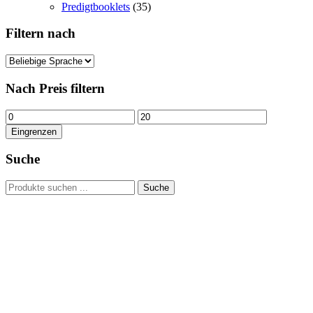
Predigtbooklets
(35)
Filtern nach
Nach Preis filtern
Min.
Max.
Preis
Preis
Eingrenzen
Suche
Suchen
Suche
nach:
Hour of Power Deutschland
Verein zur Förderung der Verkündigung
des Evangeliums e.V.
Steinerne Furt 78