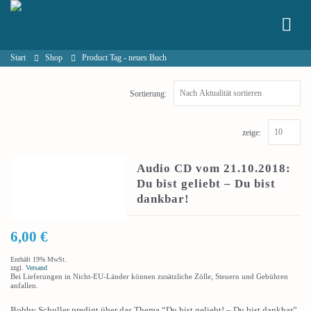
Start
Shop
Product Tag -
neues Buch
Sortierung:
zeige:
Audio CD vom 21.10.2018:
Du bist geliebt – Du bist
dankbar!
6,00
€
Enthält 19% MwSt.
zzgl.
Versand
Bei Lieferungen in Nicht-EU-Länder können zusätzliche Zölle, Steuern und Gebühren
anfallen.
Bobby Schuller predigt über das Thema “Du bist geliebt! – Du bist dankbar”.