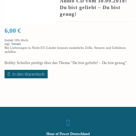
Audio CD vom 30.09.2018:
Du bist geliebt – Du bist
genug!
6,00
€
Enthält 19% MwSt.
zzgl.
Versand
Bei Lieferungen in Nicht-EU-Länder können zusätzliche Zölle, Steuern und Gebühren
anfallen.
Bobby Schuller predigt über das Thema “Du bist geliebt! – Du bist genug”.
In den Warenkorb
Hour of Power Deutschland