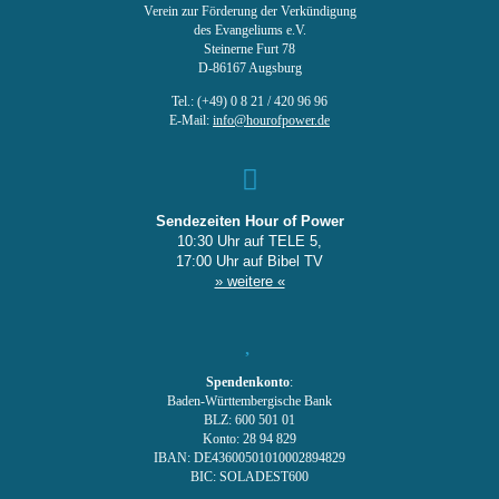
Verein zur Förderung der Verkündigung
des Evangeliums e.V.
Steinerne Furt 78
D-86167 Augsburg
Tel.: (+49) 0 8 21 / 420 96 96
E-Mail:
info@hourofpower.de
Sendezeiten Hour of Power
10:30 Uhr auf TELE 5,
17:00 Uhr auf Bibel TV
» weitere «
Spendenkonto
:
Baden-Württembergische Bank
BLZ: 600 501 01
Konto: 28 94 829
IBAN: DE43600501010002894829
BIC: SOLADEST600