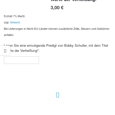
3,00
€
Enthält 7% MwSt.
zzgl.
Versand
Bei Lieferungen in Nicht-EU-Länder können zusätzliche Zölle, Steuern und Gebühren
anfallen.
Lesen Sie eine ermutigende Predigt von Bobby Schuller, mit dem Titel
“Worte der Verheißung!”.
In den Warenkorb
Hour of Power Deutschland
Verein zur Förderung der Verkündigung