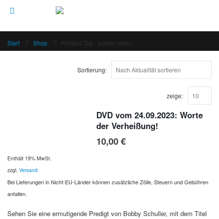
Start
Shop
Product Tag -
positiv reden
Sortierung:
zeige:
DVD vom 24.09.2023: Worte
der Verheißung!
10,00
€
Enthält 19% MwSt.
zzgl.
Versand
Bei Lieferungen in Nicht-EU-Länder können zusätzliche Zölle, Steuern und Gebühren
anfallen.
Sehen Sie eine ermutigende Predigt von Bobby Schuller, mit dem Titel