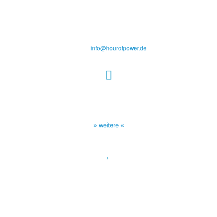
des Evangeliums e.V.
Steinerne Furt 78
D-86167 Augsburg
Tel.: (+49) 0 8 21 / 420 96 96
E-Mail:
info@hourofpower.de
Sendezeiten Hour of Power
10:30 Uhr auf TELE 5,
17:00 Uhr auf Bibel TV
» weitere «
Spendenkonto
:
Baden-Württembergische Bank
BLZ: 600 501 01
Konto: 28 94 829
IBAN: DE43600501010002894829