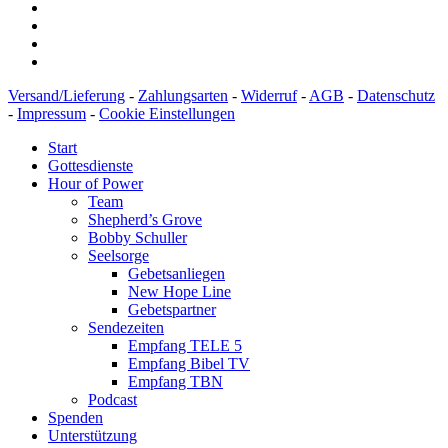
Versand/Lieferung
-
Zahlungsarten
-
Widerruf
-
AGB
-
Datenschutz
-
Impressum
-
Cookie Einstellungen
Start
Gottesdienste
Hour of Power
Team
Shepherd’s Grove
Bobby Schuller
Seelsorge
Gebetsanliegen
New Hope Line
Gebetspartner
Sendezeiten
Empfang TELE 5
Empfang Bibel TV
Empfang TBN
Podcast
Spenden
Unterstützung