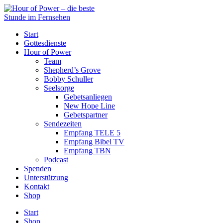
Start
Gottesdienste
Hour of Power
Team
Shepherd’s Grove
Bobby Schuller
Seelsorge
Gebetsanliegen
New Hope Line
Gebetspartner
Sendezeiten
Empfang TELE 5
Empfang Bibel TV
Empfang TBN
Podcast
Spenden
Unterstützung
Kontakt
Shop
Start
Shop