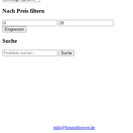
Nach Preis filtern
Min.
Max.
Preis
Preis
Eingrenzen
Suche
Suchen
Suche
nach:
Hour of Power Deutschland
Verein zur Förderung der Verkündigung
des Evangeliums e.V.
Steinerne Furt 78
D-86167 Augsburg
Tel.: (+49) 0 8 21 / 420 96 96
E-Mail:
info@hourofpower.de