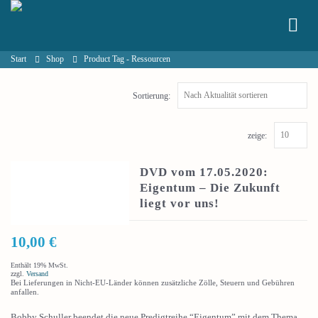
Start
Shop
Product Tag -
Ressourcen
Sortierung:
zeige:
DVD vom 17.05.2020:
Eigentum – Die Zukunft
liegt vor uns!
10,00
€
Enthält 19% MwSt.
zzgl.
Versand
Bei Lieferungen in Nicht-EU-Länder können zusätzliche Zölle, Steuern und Gebühren
anfallen.
Bobby Schuller beendet die neue Predigtreihe “Eigentum” mit dem Thema