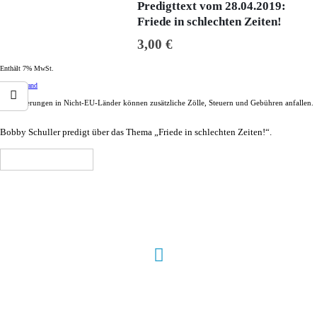
Predigttext vom 28.04.2019:
Friede in schlechten Zeiten!
3,00
€
Enthält 7% MwSt.
zzgl.
Versand
Bei Lieferungen in Nicht-EU-Länder können zusätzliche Zölle, Steuern und Gebühren anfallen.
Bobby Schuller predigt über das Thema „Friede in schlechten Zeiten!“.
In den Warenkorb
Hour of Power Deutschland
Verein zur Förderung der Verkündigung
des Evangeliums e.V.
Steinerne Furt 78
D-86167 Augsburg