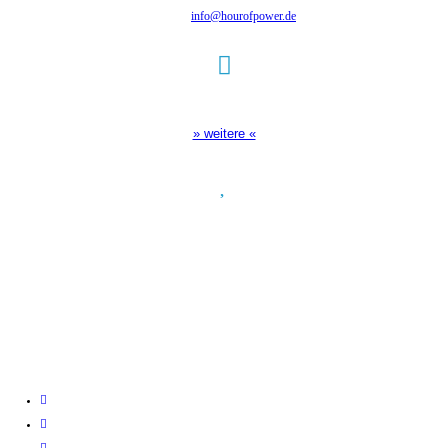
Tel.: (+49) 0 8 21 / 420 96 96
E-Mail:
info@hourofpower.de
Sendezeiten Hour of Power
10:30 Uhr auf TELE 5,
17:00 Uhr auf Bibel TV
» weitere «
Spendenkonto
:
Baden-Württembergische Bank
BLZ: 600 501 01
Konto: 28 94 829
IBAN: DE43600501010002894829
BIC: SOLADEST600