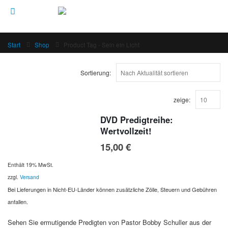
Start
Shop
Product Tag -
Sein ein Licht
Sortierung:
zeige:
DVD Predigtreihe:
Wertvollzeit!
15,00
€
Enthält 19% MwSt.
zzgl.
Versand
Bei Lieferungen in Nicht-EU-Länder können zusätzliche Zölle, Steuern und Gebühren
anfallen.
Sehen Sie ermutigende Predigten von Pastor Bobby Schuller aus der