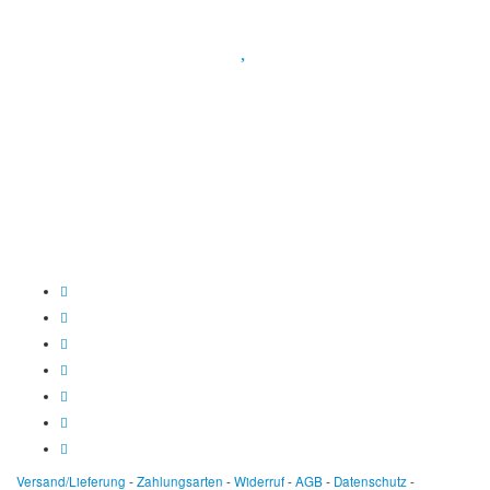
Spendenkonto
:
Baden-Württembergische Bank
BLZ: 600 501 01
Konto: 28 94 829
IBAN: DE43600501010002894829
BIC: SOLADEST600
Versand/Lieferung
-
Zahlungsarten
-
Widerruf
-
AGB
-
Datenschutz
-