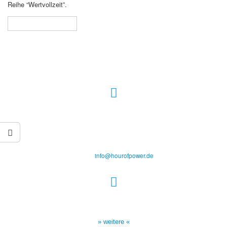
Reihe “Wertvollzeit”.
In den Warenkorb
Hour of Power Deutschland
Verein zur Förderung der Verkündigung
des Evangeliums e.V.
Steinerne Furt 78
D-86167 Augsburg
Tel.: (+49) 0 8 21 / 420 96 96
E-Mail:
info@hourofpower.de
Sendezeiten Hour of Power
10:30 Uhr auf TELE 5,
17:00 Uhr auf Bibel TV
» weitere «