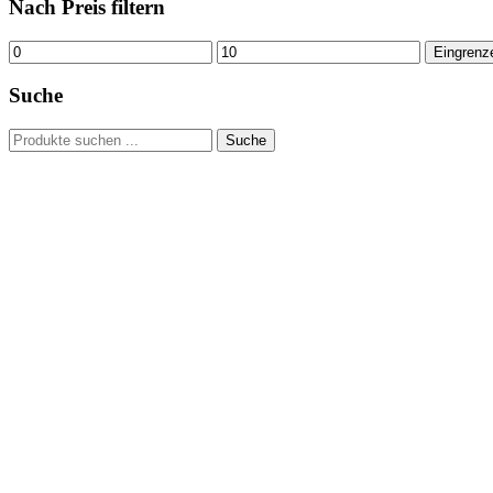
Nach Preis filtern
Min.
Max.
Eingrenz
Preis
Preis
Suche
Suchen
Suche
nach: