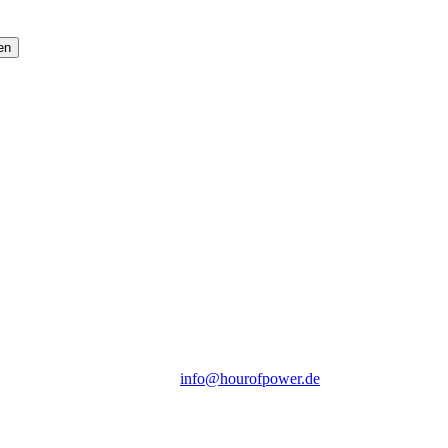
en
Hour of Power Deutschland
Verein zur Förderung der Verkündigung
des Evangeliums e.V.
Steinerne Furt 78
D-86167 Augsburg
Tel.: (+49) 0 8 21 / 420 96 96
E-Mail:
info@hourofpower.de
Sendezeiten Hour of Power