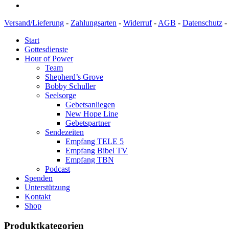
Versand/Lieferung
-
Zahlungsarten
-
Widerruf
-
AGB
-
Datenschutz
-
Start
Gottesdienste
Hour of Power
Team
Shepherd’s Grove
Bobby Schuller
Seelsorge
Gebetsanliegen
New Hope Line
Gebetspartner
Sendezeiten
Empfang TELE 5
Empfang Bibel TV
Empfang TBN
Podcast
Spenden
Unterstützung
Kontakt
Shop
Produktkategorien