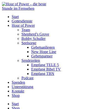
Start
Gottesdienste
Hour of Power
Team
Shepherd’s Grove
Bobby Schuller
Seelsorge
Gebetsanliegen
New Hope Line
Gebetspartner
Sendezeiten
Empfang TELE 5
Empfang Bibel TV
Empfang TBN
Podcast
Spenden
Unterstützung
Kontakt
Shop
Start
Shop