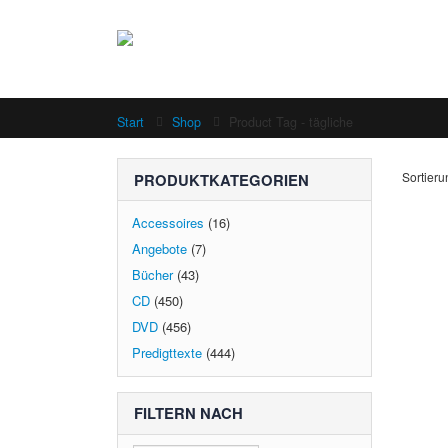
Start
Shop
Product Tag -
tägliche
Sortieru
PRODUKTKATEGORIEN
Accessoires
(16)
Angebote
(7)
Bücher
(43)
CD
(450)
DVD
(456)
Predigttexte
(444)
FILTERN NACH