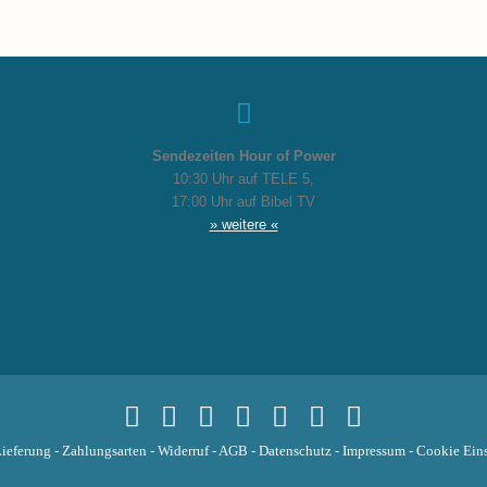
Sendezeiten Hour of Power
10:30 Uhr auf TELE 5,
17:00 Uhr auf Bibel TV
» weitere «
ieferung
-
Zahlungsarten
-
Widerruf
-
AGB
-
Datenschutz
-
Impressum
-
Cookie Eins