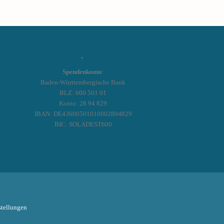
Spendenkonto
:
Baden-Württembergische Bank
BLZ: 600 501 01
Konto: 28 94 829
IBAN: DE43600501010002894829
BIC: SOLADEST600
tellungen