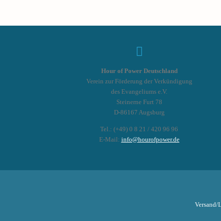
Hour of Power Deutschland
Verein zur Förderung der Verkündigung
des Evangeliums e.V.
Steinerne Furt 78
D-86167 Augsburg
Tel.: (+49) 0 8 21 / 420 96 96
E-Mail:
info@hourofpower.de
Versand/L