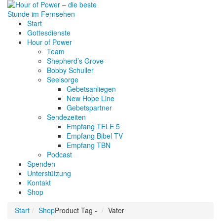
Start
Gottesdienste
Hour of Power
Team
Shepherd’s Grove
Bobby Schuller
Seelsorge
Gebetsanliegen
New Hope Line
Gebetspartner
Sendezeiten
Empfang TELE 5
Empfang Bibel TV
Empfang TBN
Podcast
Spenden
Unterstützung
Kontakt
Shop
Start
Shop
Product Tag -
Vater