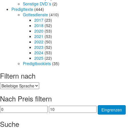
Sonstige DVD´s
(2)
Predigttexte
(444)
Gottesdienste
(410)
2017
(23)
2018
(52)
2020
(53)
2021
(53)
2022
(50)
2023
(52)
2024
(53)
2025
(22)
Predigtbooklets
(35)
Filtern nach
Nach Preis filtern
Min.
Max.
Eingrenzen
Preis
Preis
Suche