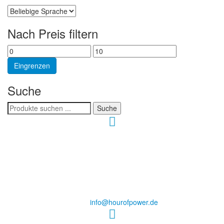
Nach Preis filtern
Min.
Max.
Preis
Preis
Eingrenzen
Suche
Suchen
Suche
nach:
Hour of Power Deutschland
Verein zur Förderung der Verkündigung
des Evangeliums e.V.
Steinerne Furt 78
D-86167 Augsburg
Tel.: (+49) 0 8 21 / 420 96 96
E-Mail:
info@hourofpower.de