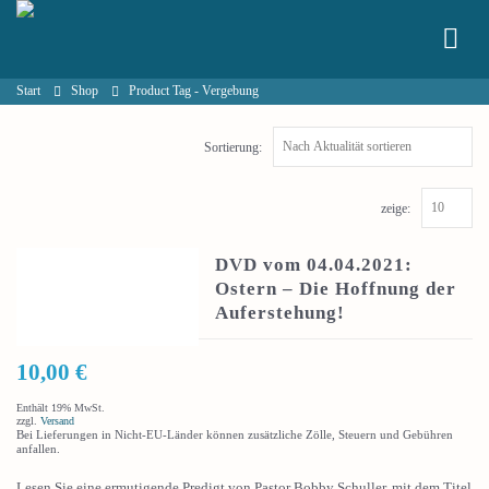
Start
Shop
Product Tag -
Vergebung
Sortierung:
zeige:
DVD vom 04.04.2021:
Ostern – Die Hoffnung der
Auferstehung!
10,00
€
Enthält 19% MwSt.
zzgl.
Versand
Bei Lieferungen in Nicht-EU-Länder können zusätzliche Zölle, Steuern und Gebühren
anfallen.
Lesen Sie eine ermutigende Predigt von Pastor Bobby Schuller, mit dem Titel