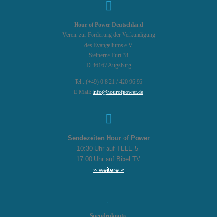
Hour of Power Deutschland
Verein zur Förderung der Verkündigung
des Evangeliums e.V.
Steinerne Furt 78
D-86167 Augsburg
Tel.: (+49) 0 8 21 / 420 96 96
E-Mail:
info@hourofpower.de
Sendezeiten Hour of Power
10:30 Uhr auf TELE 5,
17:00 Uhr auf Bibel TV
» weitere «
Spendenkonto
: