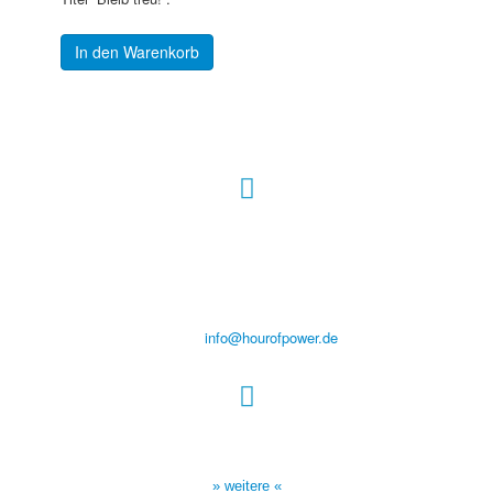
In den Warenkorb
Hour of Power Deutschland
Verein zur Förderung der Verkündigung
des Evangeliums e.V.
Steinerne Furt 78
D-86167 Augsburg
Tel.: (+49) 0 8 21 / 420 96 96
E-Mail:
info@hourofpower.de
Sendezeiten Hour of Power
10:30 Uhr auf TELE 5,
17:00 Uhr auf Bibel TV
» weitere «