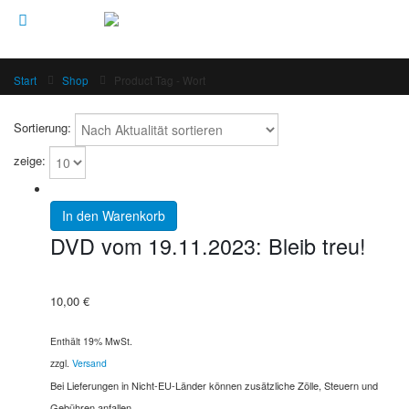
Start
Shop
Product Tag -
Wort
Sortierung:
zeige:
In den Warenkorb
DVD vom 19.11.2023: Bleib treu!
10,00
€
Enthält 19% MwSt.
zzgl.
Versand
Bei Lieferungen in Nicht-EU-Länder können zusätzliche Zölle, Steuern und
Gebühren anfallen.