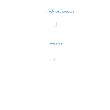
D-86167 Augsburg
Tel.: (+49) 0 8 21 / 420 96 96
E-Mail:
info@hourofpower.de
Sendezeiten Hour of Power
10:30 Uhr auf TELE 5,
17:00 Uhr auf Bibel TV
» weitere «
Spendenkonto
:
Baden-Württembergische Bank
BLZ: 600 501 01
Konto: 28 94 829
IBAN: DE43600501010002894829
BIC: SOLADEST600