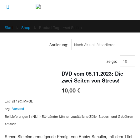
Start
Shop
Product Tag -
zwei Seiten
Sortierung:
zeige:
DVD vom 05.11.2023: Die
zwei Seiten von Stress!
10,00
€
Enthält 19% MwSt.
zzgl.
Versand
Bei Lieferungen in Nicht-EU-Länder können zusätzliche Zölle, Steuern und Gebühren
anfallen.
Sehen Sie eine ermutigende Predigt von Bobby Schuller, mit dem Titel