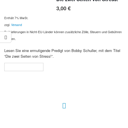
3,00
€
Enthält 7% MwSt.
zzgl.
Versand
Bei Lieferungen in Nicht-EU-Länder können zusätzliche Zölle, Steuern und Gebühren
anfallen.
Lesen Sie eine ermutigende Predigt von Bobby Schuller, mit dem Titel
“Die zwei Seiten von Stress!”.
In den Warenkorb
Hour of Power Deutschland
Verein zur Förderung der Verkündigung
des Evangeliums e.V.
Steinerne Furt 78