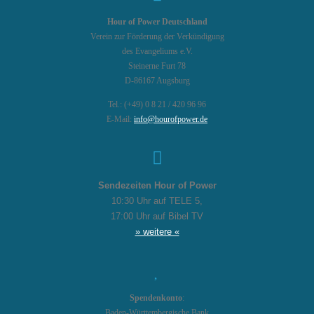
Hour of Power Deutschland
Verein zur Förderung der Verkündigung
des Evangeliums e.V.
Steinerne Furt 78
D-86167 Augsburg
Tel.: (+49) 0 8 21 / 420 96 96
E-Mail:
info@hourofpower.de
Sendezeiten Hour of Power
10:30 Uhr auf TELE 5,
17:00 Uhr auf Bibel TV
» weitere «
Spendenkonto
:
Baden-Württembergische Bank