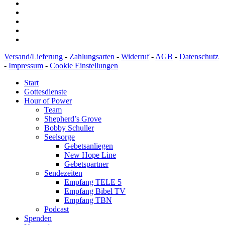
Versand/Lieferung
-
Zahlungsarten
-
Widerruf
-
AGB
-
Datenschutz
-
Impressum
-
Cookie Einstellungen
Start
Gottesdienste
Hour of Power
Team
Shepherd’s Grove
Bobby Schuller
Seelsorge
Gebetsanliegen
New Hope Line
Gebetspartner
Sendezeiten
Empfang TELE 5
Empfang Bibel TV
Empfang TBN
Podcast
Spenden