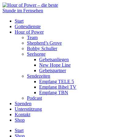
Start
Gottesdienste
Hour of Power
Team
Shepherd’s Grove
Bobby Schuller
Seelsorge
Gebetsanliegen
New Hope Line
Gebetspartner
Sendezeiten
Empfang TELE 5
Empfang Bibel TV
Empfang TBN
Podcast
Spenden
Unterstützung
Kontakt
Shop
Start
Shop