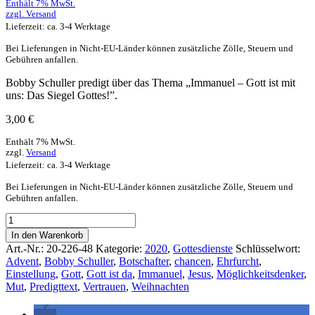
Enthält 7% MwSt.
zzgl.
Versand
Lieferzeit: ca. 3-4 Werktage
Bei Lieferungen in Nicht-EU-Länder können zusätzliche Zölle, Steuern und
Gebühren anfallen.
Bobby Schuller predigt über das Thema „Immanuel – Gott ist mit
uns: Das Siegel Gottes!”.
3,00
€
Enthält 7% MwSt.
zzgl.
Versand
Lieferzeit: ca. 3-4 Werktage
Bei Lieferungen in Nicht-EU-Länder können zusätzliche Zölle, Steuern und
Gebühren anfallen.
In den Warenkorb
Art.-Nr.:
20-226-48
Kategorie:
2020
,
Gottesdienste
Schlüsselwort:
Advent
,
Bobby Schuller
,
Botschafter
,
chancen
,
Ehrfurcht
,
Einstellung
,
Gott
,
Gott ist da
,
Immanuel
,
Jesus
,
Möglichkeitsdenker
,
Mut
,
Predigttext
,
Vertrauen
,
Weihnachten