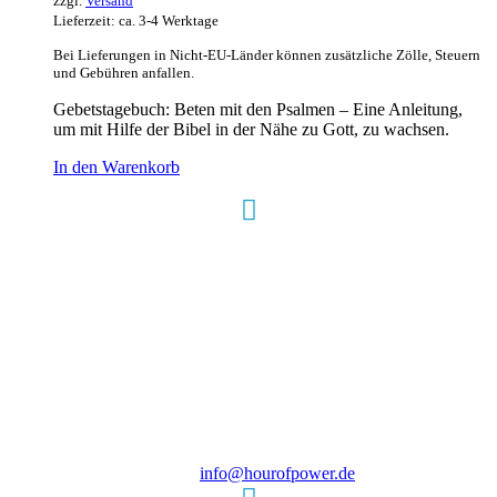
zzgl.
Versand
Lieferzeit: ca. 3-4 Werktage
Bei Lieferungen in Nicht-EU-Länder können zusätzliche Zölle, Steuern
und Gebühren anfallen.
Gebetstagebuch: Beten mit den Psalmen – Eine Anleitung,
um mit Hilfe der Bibel in der Nähe zu Gott, zu wachsen.
In den Warenkorb
Hour of Power Deutschland
Verein zur Förderung der Verkündigung
des Evangeliums e.V.
Steinerne Furt 78
D-86167 Augsburg
Tel.: (+49) 0 8 21 / 420 96 96
E-Mail:
info@hourofpower.de