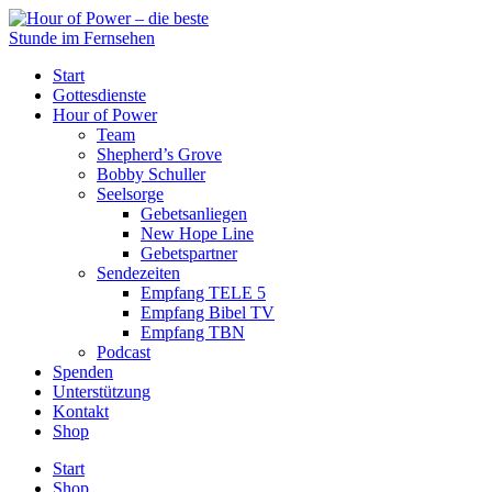
Start
Gottesdienste
Hour of Power
Team
Shepherd’s Grove
Bobby Schuller
Seelsorge
Gebetsanliegen
New Hope Line
Gebetspartner
Sendezeiten
Empfang TELE 5
Empfang Bibel TV
Empfang TBN
Podcast
Spenden
Unterstützung
Kontakt
Shop
Start
Shop