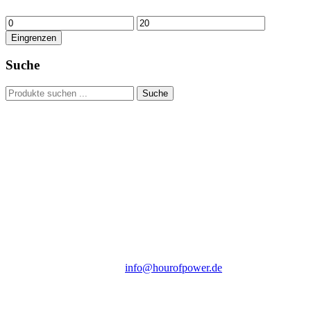
Min.
Max.
Preis
Preis
Eingrenzen
Suche
Suchen
Suche
nach:
Hour of Power Deutschland
Verein zur Förderung der Verkündigung
des Evangeliums e.V.
Steinerne Furt 78
D-86167 Augsburg
Tel.: (+49) 0 8 21 / 420 96 96
E-Mail:
info@hourofpower.de
Sendezeiten Hour of Power