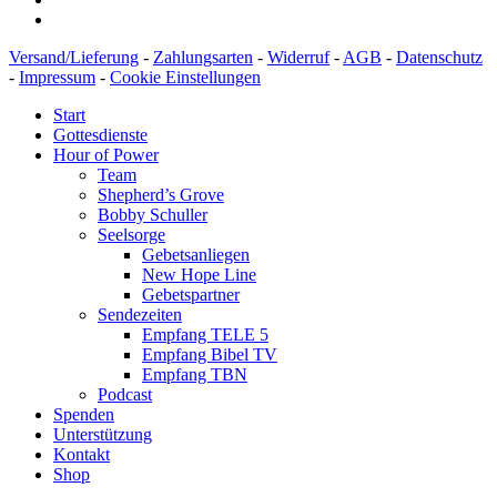
Versand/Lieferung
-
Zahlungsarten
-
Widerruf
-
AGB
-
Datenschutz
-
Impressum
-
Cookie Einstellungen
Start
Gottesdienste
Hour of Power
Team
Shepherd’s Grove
Bobby Schuller
Seelsorge
Gebetsanliegen
New Hope Line
Gebetspartner
Sendezeiten
Empfang TELE 5
Empfang Bibel TV
Empfang TBN
Podcast
Spenden
Unterstützung
Kontakt
Shop