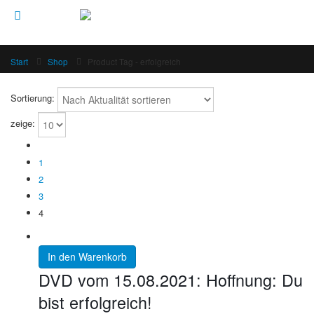
Start
Shop
Product Tag -
erfolgreich
Sortierung:
zeige:
1
2
3
4
In den Warenkorb
DVD vom 15.08.2021: Hoffnung: Du
bist erfolgreich!