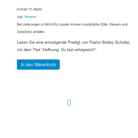
Enthält 7% MwSt.
zzgl.
Versand
Bei Lieferungen in Nicht-EU-Länder können zusätzliche Zölle, Steuern und
Gebühren anfallen.
Lesen Sie eine ermutigende Predigt von Pastor Bobby Schuller,
mit dem Titel “Hoffnung: Du bist erfolgreich!”.
In den Warenkorb
Hour of Power Deutschland
Verein zur Förderung der Verkündigung
des Evangeliums e.V.
Steinerne Furt 78
D-86167 Augsburg
Tel.: (+49) 0 8 21 / 420 96 96