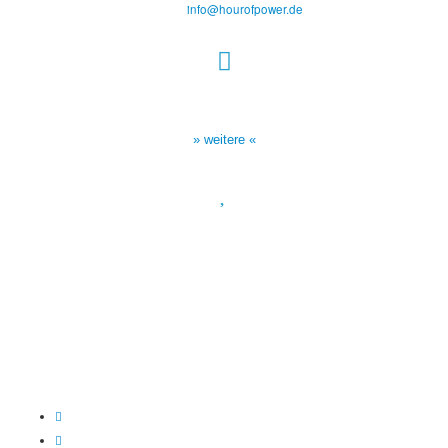
E-Mail:
info@hourofpower.de
Sendezeiten Hour of Power
10:30 Uhr auf TELE 5,
17:00 Uhr auf Bibel TV
» weitere «
Spendenkonto
:
Baden-Württembergische Bank
BLZ: 600 501 01
Konto: 28 94 829
IBAN: DE43600501010002894829
BIC: SOLADEST600