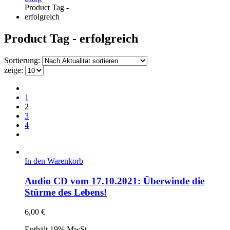
Product Tag -
erfolgreich
Product Tag - erfolgreich
Sortierung:
zeige:
1
2
3
4
In den Warenkorb
Audio CD vom 17.10.2021: Überwinde die
Stürme des Lebens!
6,00
€
Enthält 19% MwSt.