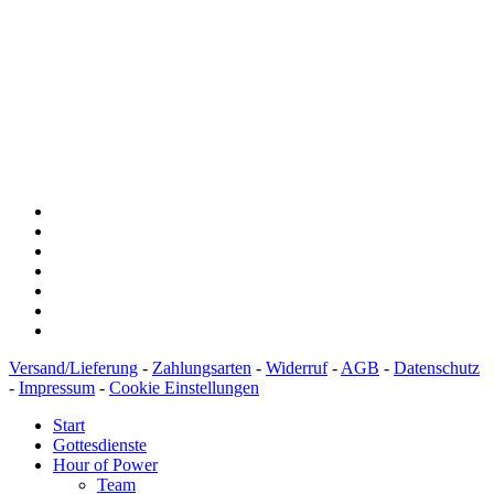
Baden-Württembergische Bank
BLZ: 600 501 01
Konto: 28 94 829
IBAN: DE43600501010002894829
BIC: SOLADEST600
Versand/Lieferung
-
Zahlungsarten
-
Widerruf
-
AGB
-
Datenschutz
-
Impressum
-
Cookie Einstellungen
Start
Gottesdienste
Hour of Power
Team