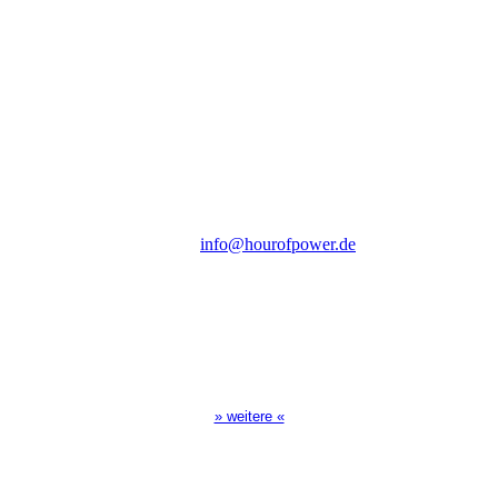
Hour of Power Deutschland
Verein zur Förderung der Verkündigung
des Evangeliums e.V.
Steinerne Furt 78
D-86167 Augsburg
Tel.: (+49) 0 8 21 / 420 96 96
E-Mail:
info@hourofpower.de
Sendezeiten Hour of Power
10:30 Uhr auf TELE 5,
17:00 Uhr auf Bibel TV
» weitere «
Spendenkonto
: