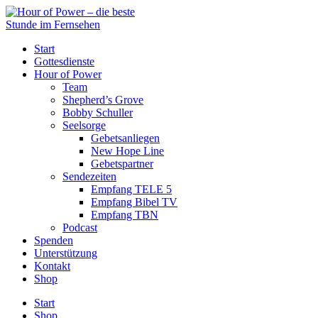
Start
Gottesdienste
Hour of Power
Team
Shepherd’s Grove
Bobby Schuller
Seelsorge
Gebetsanliegen
New Hope Line
Gebetspartner
Sendezeiten
Empfang TELE 5
Empfang Bibel TV
Empfang TBN
Podcast
Spenden
Unterstützung
Kontakt
Shop
Start
Shop