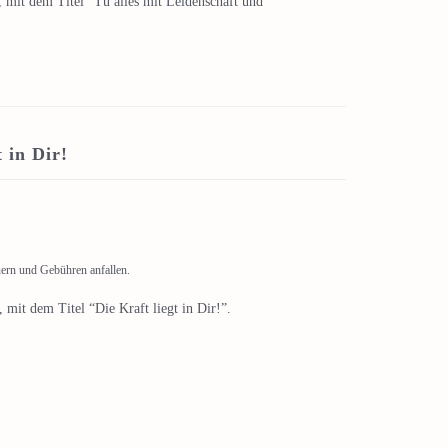
 mit dem Titel “Tu alles mit Leidenschaft und
 in Dir!
uern und Gebühren anfallen.
mit dem Titel “Die Kraft liegt in Dir!”.