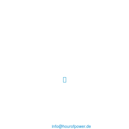
Hour of Power Deutschland
Verein zur Förderung der Verkündigung
des Evangeliums e.V.
Steinerne Furt 78
D-86167 Augsburg
Tel.: (+49) 0 8 21 / 420 96 96
E-Mail:
info@hourofpower.de