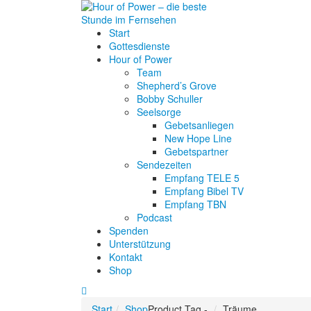
Start
Gottesdienste
Hour of Power
Team
Shepherd’s Grove
Bobby Schuller
Seelsorge
Gebetsanliegen
New Hope Line
Gebetspartner
Sendezeiten
Empfang TELE 5
Empfang Bibel TV
Empfang TBN
Podcast
Spenden
Unterstützung
Kontakt
Shop
Start
Shop
Product Tag -
Träume